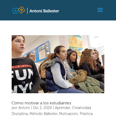
Cómo motivar a los estudiantes
por
Antoni
|
Dic 2, 2020
|
Aprender
,
Creatividad
,
Disciplina
,
Método Ballester
,
Motivación
,
Práctica