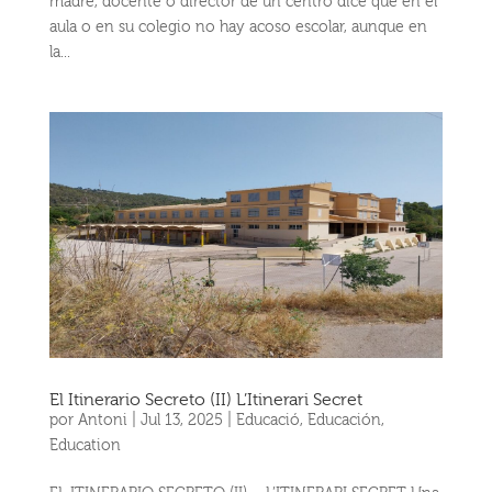
madre, docente o director de un centro dice que en el
aula o en su colegio no hay acoso escolar, aunque en
la...
El Itinerario Secreto (II) L’Itinerari Secret
por
Antoni
|
Jul 13, 2025
|
Educació
,
Educación
,
Education