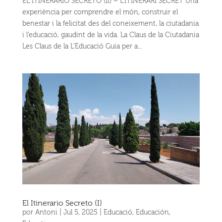
EL ITINERARIO SECRETO (II) – L’ITINERARI SECRET Una
experiència per comprendre el món, construir el
benestar i la felicitat des del coneixement, la ciutadania
i l’educació, gaudint de la vida. La Claus de la Ciutadania
Les Claus de la L’Educació Guia per a...
El Itinerario Secreto (I)
por
Antoni
|
Jul 5, 2025
|
Educació
,
Educación
,